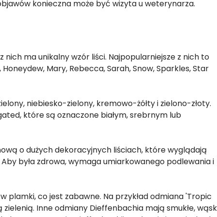
objawów konieczna może być wizyta u weterynarza.
z nich ma unikalny wzór liści. Najpopularniejsze z nich to
a, Honeydew, Mary, Rebecca, Sarah, Snow, Sparkles, Star
zielony, niebiesko-zielony, kremowo-żółty i zielono-złoty.
egated, które są oznaczone białym, srebrnym lub
omową o dużych dekoracyjnych liściach, które wyglądają
. Aby była zdrowa, wymaga umiarkowanego podlewania i
 w plamki, co jest zabawne. Na przykład odmiana 'Tropic
zą zielenią. Inne odmiany Dieffenbachia mają smukłe, wąsk