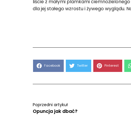
liście z małymi plamkami ciemnozielonego 
dla jej stałego wzrostu i żywego wyglądu. Na
Share
Share
Share
Facebook
Twitter
Pinterest
on
on
on
Poprzedni artykuł
Opuncja jak dbać?