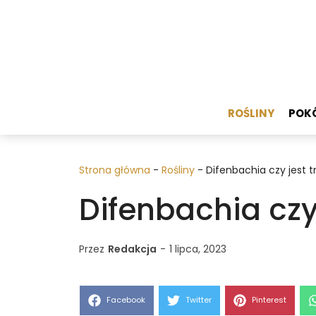
Przejdź
do
treści
ROŚLINY
POKÓ
Strona główna
-
Rośliny
-
Difenbachia czy jest t
Difenbachia czy 
Przez
Redakcja
-
1 lipca, 2023
Share
Share
Share
Facebook
Twitter
Pinterest
on
on
on