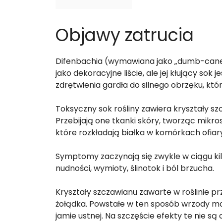
Objawy zatrucia
Difenbachia (wymawiana jako „dumb-cane”
jako dekoracyjne liście, ale jej kłujący sok
zdrętwienia gardła do silnego obrzęku, któ
Toksyczny sok rośliny zawiera kryształy sz
Przebijają one tkanki skóry, tworząc mikro
które rozkładają białka w komórkach ofiary
Symptomy zaczynają się zwykle w ciągu kil
nudności, wymioty, ślinotok i ból brzucha.
Kryształy szczawianu zawarte w roślinie prz
żołądka. Powstałe w ten sposób wrzody m
jamie ustnej. Na szczęście efekty te nie s