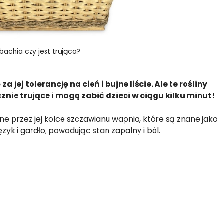
bachia czy jest trująca?
jej tolerancję na cień i bujne liście. Ale te rośliny
znie trujące i mogą zabić dzieci w ciągu kilku minut!
e przez jej kolce szczawianu wapnia, które są znane jak
język i gardło, powodując stan zapalny i ból.