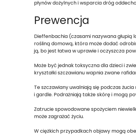
płynów dożylnych i wsparcia dróg oddech
Prewencja
Dieffenbachia (czasami nazywana głupią las
rośliną domową, która może dodać odrobi
ją, bo jest łatwa w uprawie i oczyszcza powi
Może być jednak toksyczna dla dzieci i zw
kryształki szczawianu wapnia zwane rafida
Te szczawiany uwalniają się podczas żucia
i gardle. Podrażniają także skórę i mogą
Zatrucie spowodowane spożyciem niewielkich
może zagrażać życiu.
W ciężkich przypadkach objawy mogą obejm