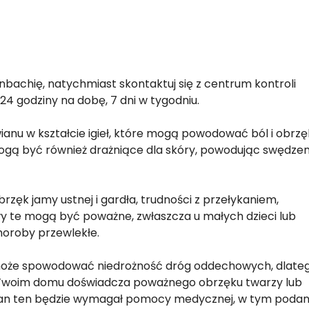
fenbachię, natychmiast skontaktuj się z centrum kontroli
24 godziny na dobę, 7 dni w tygodniu.
zawianu w kształcie igieł, które mogą powodować ból i obrzę
 Mogą być również drażniące dla skóry, powodując swędzen
ęk jamy ustnej i gardła, trudności z przełykaniem,
y te mogą być poważne, zwłaszcza u małych dzieci lub
choroby przewlekłe.
 może spowodować niedrożność dróg oddechowych, dlate
 w Twoim domu doświadcza poważnego obrzęku twarzy lub
Stan ten będzie wymagał pomocy medycznej, w tym podan