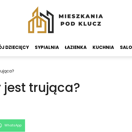
J DZIECIĘCY
SYPIALNIA
ŁAZIENKA
KUCHNIA
SAL
rująca?
jest trująca?
Share
WhatsApp
on