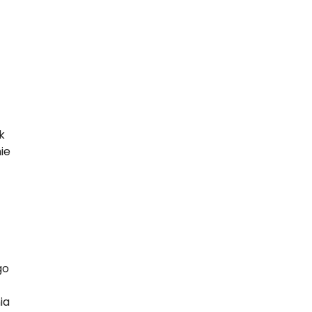
k
ie
go
ia