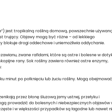
) jest tropikalną rośliną domową, powszechnie używan
 jest trujący. Objawy mogą być różne – od lekkiego
ry blokuje drogi oddechowe i uniemożliwia oddychanie.
czawianu, zwane rafidami, które są ostre i bolesne w doty
skopijne rany. Sok rośliny zawiera również ostre enzymy,
.
ku minut po połknięciu lub żuciu rośliny. Mogą obejmowa
enikają przez błonę śluzową jamy ustnej, przełyku i
ogą prowadzić do bolesnych i niebezpiecznych objawów
ą częste i w większości przypadków są łagodne lub nawet n