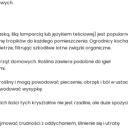
owych.
ką, lilią lamparcią lub językiem teściowej) jest popular
nę tropików do każdego pomieszczenia. Ogrodnicy kocha
etrze, filtrując szkodliwe lotne związki organiczne.
ierząt domowych. Roślina zawiera podobne do igieł
mi.
 rośliny i mogą powodować pieczenie, obrzęk i ból w usta
 powodować wysypkę.
 ilości tych kryształów nie jest rzadkie, ale duże spożyc
ować trudności z oddychaniem, ślinienie się i utratę