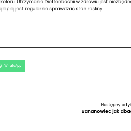
koloru. Utrzymanie Dieffenbachii w zdrowiu jest niezbędn
jlepiej jest regularnie sprawdzać stan rośliny.
Share
WhatsApp
on
Następny arty
Bananowiec jak dba