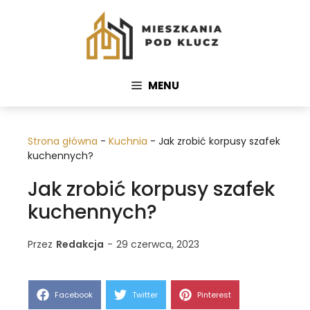
Przejdź
do
treści
MENU
Strona główna
-
Kuchnia
-
Jak zrobić korpusy szafek
kuchennych?
Jak zrobić korpusy szafek
kuchennych?
Przez
Redakcja
-
29 czerwca, 2023
Share
Share
Share
Facebook
Twitter
Pinterest
on
on
on