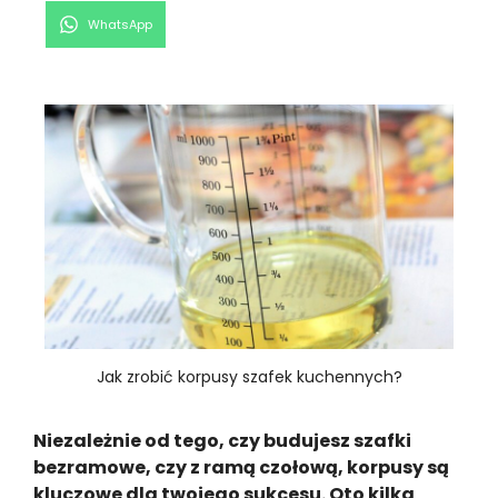
Share
WhatsApp
on
Jak zrobić korpusy szafek kuchennych?
Niezależnie od tego, czy budujesz szafki
bezramowe, czy z ramą czołową, korpusy są
kluczowe dla twojego sukcesu. Oto kilka