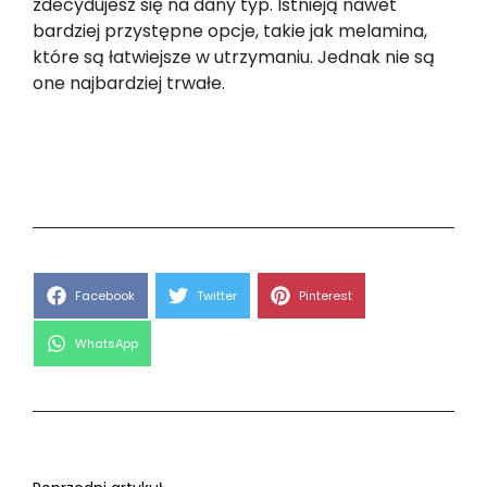
zdecydujesz się na dany typ. Istnieją nawet
bardziej przystępne opcje, takie jak melamina,
które są łatwiejsze w utrzymaniu. Jednak nie są
one najbardziej trwałe.
Share
Share
Share
Facebook
Twitter
Pinterest
on
on
on
Share
WhatsApp
on