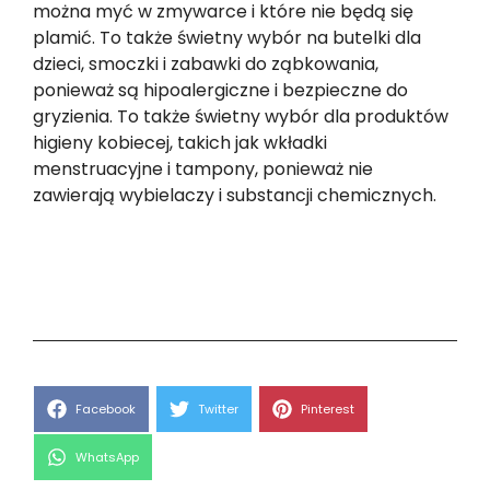
można myć w zmywarce i które nie będą się
plamić. To także świetny wybór na butelki dla
dzieci, smoczki i zabawki do ząbkowania,
ponieważ są hipoalergiczne i bezpieczne do
gryzienia. To także świetny wybór dla produktów
higieny kobiecej, takich jak wkładki
menstruacyjne i tampony, ponieważ nie
zawierają wybielaczy i substancji chemicznych.
Share
Share
Share
Facebook
Twitter
Pinterest
on
on
on
Share
WhatsApp
on