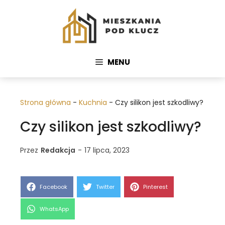
Przejdź
do
treści
MENU
Strona główna
-
Kuchnia
-
Czy silikon jest szkodliwy?
Czy silikon jest szkodliwy?
Przez
Redakcja
-
17 lipca, 2023
Share
Share
Share
Facebook
Twitter
Pinterest
on
on
on
Share
WhatsApp
on