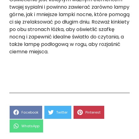
twojej sypialni i powinno zawierać zarówno lampy
górne, jak i mniejsze lampki nocne, które pomogą
ci się zrelaksować po długim dniu. Rozważ kinkiety
po obu stronach łóżka, aby oświetlić szafkę
nocną i zapewnić idealne światło do czytania, a
także lampę podłogową w rogu, aby rozjaśnić
ciemne miejsca.
Share
Share
Share
Facebook
Twitter
Pinterest
on
on
on
Share
WhatsApp
on