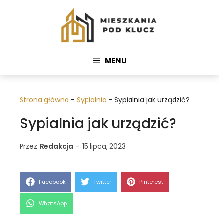
Przejdź
do
treści
MENU
Strona główna
-
Sypialnia
-
Sypialnia jak urządzić?
Sypialnia jak urządzić?
Przez
Redakcja
-
15 lipca, 2023
Share
Share
Share
Facebook
Twitter
Pinterest
on
on
on
Share
WhatsApp
on