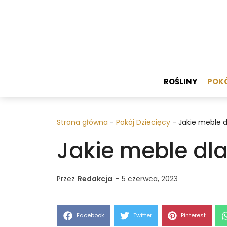
Przejdź
do
treści
ROŚLINY
POKÓ
Strona główna
-
Pokój Dziecięcy
-
Jakie meble d
Jakie meble dla
Przez
Redakcja
-
5 czerwca, 2023
Share
Share
Share
Facebook
Twitter
Pinterest
on
on
on