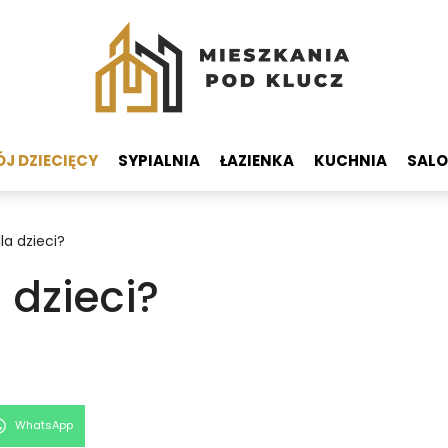
J DZIECIĘCY
SYPIALNIA
ŁAZIENKA
KUCHNIA
SAL
la dzieci?
 dzieci?
Share
WhatsApp
on