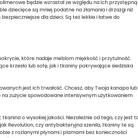
polimerowe będzie wzrastał ze względu na ich przystępną
le dziecięce są mniej podatne na złamania i drzazgi niż
ezpieczniejsze dla dzieci. Są też lekkie i łatwe do
okrycie, które nadaje meblom miękkość i przytulność.
e krzesło lub sofę, jak i tkaniny pokrywające siedziska
wanych jest ich trwałość. Chcesz, aby Twoja kanapa lub
porne na zużycie spowodowane intensywnym użytkowaniem
tkanina o wysokiej jakości. Niezależnie od tego, czy jest t
ak Revolution, czy antybakteryjna szenila, tkaniny te są
obie z rozlanymi płynami i plamami bez konieczności