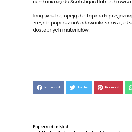
uciekania się do Scotchgard lub pokrowca 
Inną świetną opcją dla tapicerki przyjazne
zużycia poprzez naśladowanie zamszu, aksam
dostępnych materiałów.
Share
Share
Share
Facebook
Twitter
Pinterest
on
on
on
Poprzedni artykuł