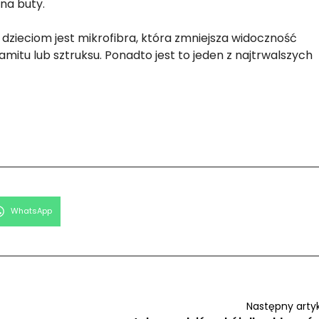
na buty.
j dzieciom jest mikrofibra, która zmniejsza widoczność
itu lub sztruksu. Ponadto jest to jeden z najtrwalszych
Share
WhatsApp
on
Następny arty