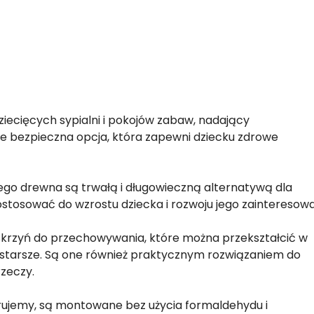
iecięcych sypialni i pokojów zabaw, nadający
e bezpieczna opcja, która zapewni dziecku zdrowe
itego drewna są trwałą i długowieczną alternatywą dla
dostosować do wzrostu dziecka i rozwoju jego zainteresow
 skrzyń do przechowywania, które można przekształcić w
ie starsze. Są one również praktycznym rozwiązaniem do
zeczy.
erujemy, są montowane bez użycia formaldehydu i