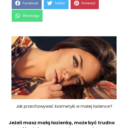
Share
Share
Share
Facebook
Twitter
Pinterest
on
on
on
Share
WhatsApp
on
Jak przechowywać kosmetyki w małej łazience?
Jeżeli masz małą łazienkę, może być trudno