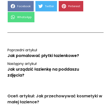
Share
Share
Share
Facebook
Twitter
Pinterest
on
on
on
Share
WhatsApp
on
Poprzedni artykuł
Jak pomalować płytki łazienkowe?
Następny artykuł
Jak urządzić łazienkę na poddaszu
zdjęcia?
Oceń artykuł: Jak przechowywać kosmetyki w
małej łazience?